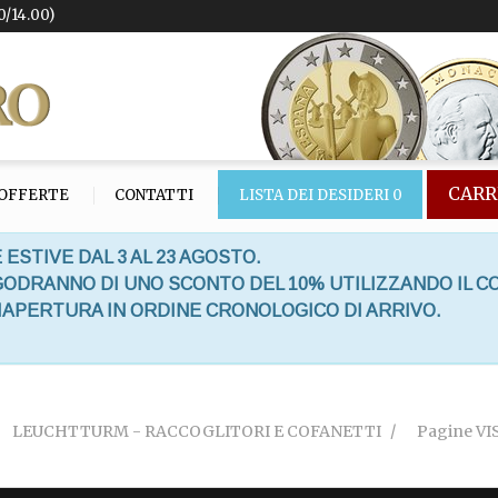
0/14.00)
CARR
OFFERTE
CONTATTI
LISTA DEI DESIDERI
0
 ESTIVE DAL 3 AL 23 AGOSTO.
 GODRANNO DI UNO SCONTO DEL 10% UTILIZZANDO IL C
RIAPERTURA IN ORDINE CRONOLOGICO DI ARRIVO.
LEUCHTTURM - RACCOGLITORI E COFANETTI
Pagine VIS