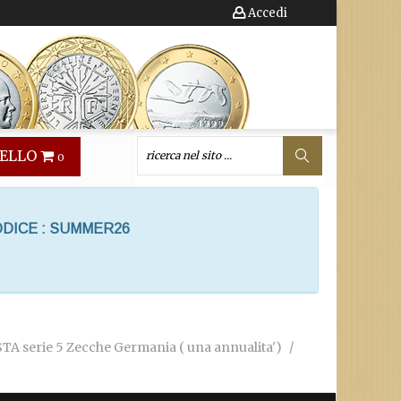
Accedi
ELLO
0
ODICE : SUMMER26
TA serie 5 Zecche Germania ( una annualita')