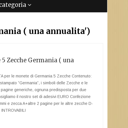
a categoria
ania ( una annualita')
e 5 Zecche Germania ( una
per le monete di Germania 5 Zecche Contenuto:
stampato ”Germania”, i simboli delle Zecche e le
e pagine generiche, ognuna predisposta per due
onsigliamo il nostro set di adesivi EURO Confezione
mmi e zecca A+altre 2 pagine per le altre zecche D-
 INTROVABILI