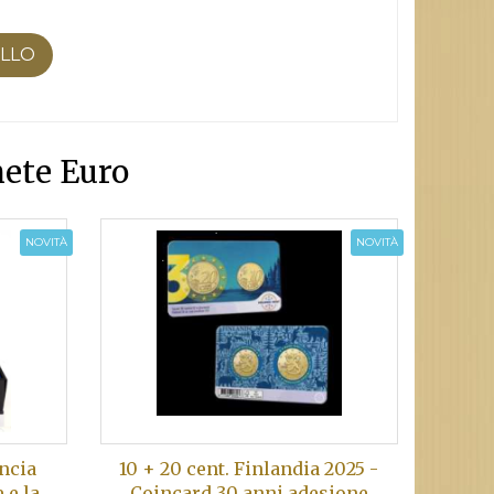
ELLO
ete Euro
NOVITÀ
NOVITÀ
ancia
10 + 20 cent. Finlandia 2025 -
 e la
Coincard 30 anni adesione