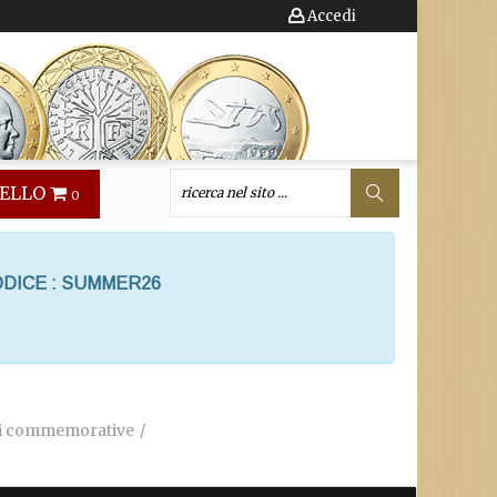
Accedi
ELLO
0
ODICE : SUMMER26
ali commemorative