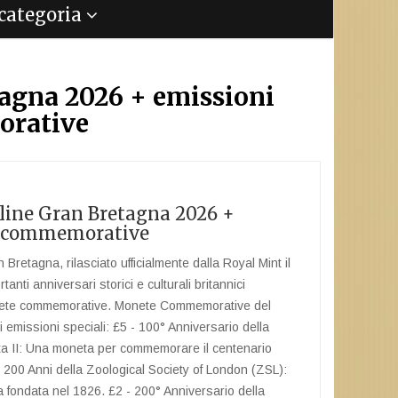
a categoria
tagna 2026 + emissioni
orative
rline Gran Bretagna 2026 +
li commemorative
 Bretagna, rilasciato ufficialmente dalla Royal Mint il
nti anniversari storici e culturali britannici
nete commemorative. Monete Commemorative del
i emissioni speciali: £5 - 100° Anniversario della
tta II: Una moneta per commemorare il centenario
- 200 Anni della Zoological Society of London (ZSL):
ica fondata nel 1826. £2 - 200° Anniversario della