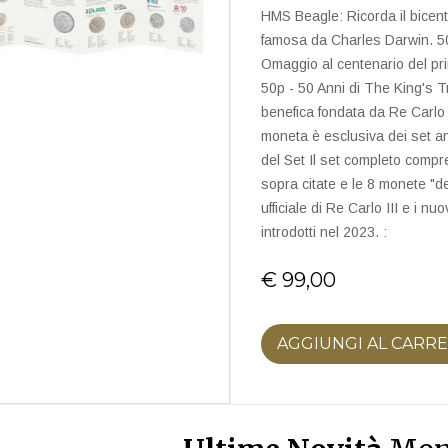
HMS Beagle: Ricorda il bicent
famosa da Charles Darwin. 50
Omaggio al centenario del pr
50p - 50 Anni di The King's T
benefica fondata da Re Carlo
moneta è esclusiva dei set an
del Set Il set completo comp
sopra citate e le 8 monete "def
ufficiale di Re Carlo III e i nu
introdotti nel 2023. :
€ 99,00
AGGIUNGI AL CARR