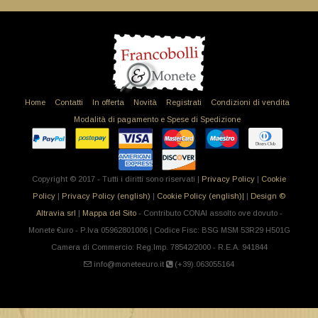
Home
Contatti
In offerta
Novità
Registrati
Condizioni di vendita
Modalità di pagamento e Spese di Spedizione
Copyright © 2017 - Tutti i diritti sono riservati |
Privacy Policy
|
Cookie
Policy
|
Privacy Policy (english)
|
Cookie Policy (english)|
|
Design ©
Altravia srl
|
Mappa del Sito
- Contributo CONAI assolto ove dovuto -
Monete €uro - P.Iva 05962801006 | Codice Fisc: BSG MSM 53R29 H501G
Camera di Commercio: Reg.Imp. 78542/2000 - R.E.A. 941844
info@moneteeuro.it
(+39).063055164