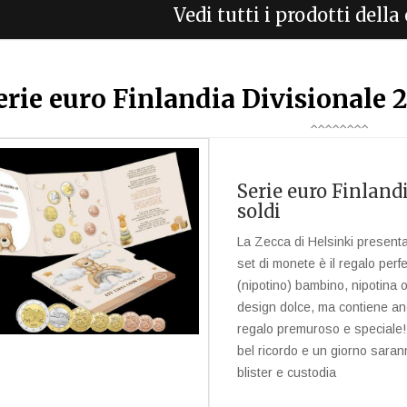
Vedi tutti i prodotti dell
erie euro Finlandia Divisionale 2
Serie euro Finland
soldi
La Zecca di Helsinki present
set di monete è il regalo perf
(nipotino) bambino, nipotina 
design dolce, ma contiene an
regalo premuroso e speciale!
bel ricordo e un giorno saran
blister e custodia