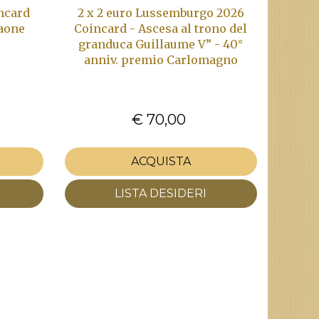
incard
2 x 2 euro Lussemburgo 2026
raone
Coincard - Ascesa al trono del
granduca Guillaume V” - 40°
anniv. premio Carlomagno
€ 70,00
ACQUISTA
LISTA DESIDERI