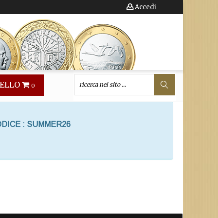
Accedi
ELLO
0
ODICE : SUMMER26