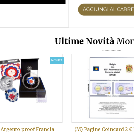
AGGIUNGI AL CARR
Ultime Novità
Mon
NOVITÀ
 Argento proof Francia
(M) Pagine Coincard 2 €