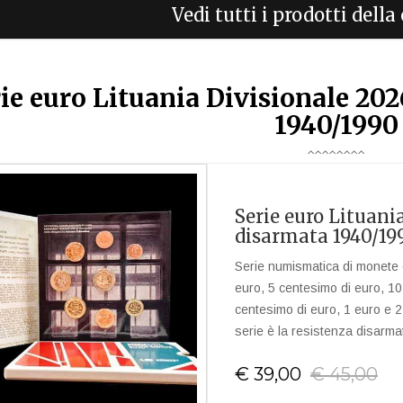
Vedi tutti i prodotti dell
ie euro Lituania Divisionale 20
1940/1990
Serie euro Lituani
disarmata 1940/19
Serie numismatica di monete c
euro, 5 centesimo di euro, 10
centesimo di euro, 1 euro e 2 
serie è la resistenza disarma
€ 39,00
€ 45,00