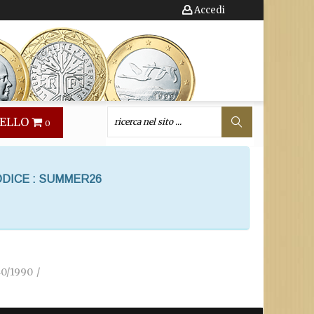
Accedi
ELLO
0
ODICE : SUMMER26
40/1990