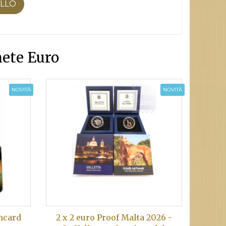
ELLO
ete Euro
NOVITÀ
NOVITÀ
incard
2 x 2 euro Proof Malta 2026 -