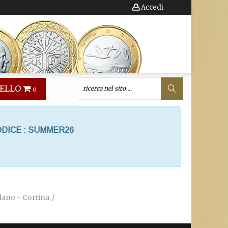
Accedi
ELLO
0
ODICE : SUMMER26
lano - Cortina