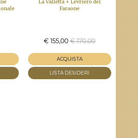
one
La Valletta + Levriero del
ionale
Faraone
€ 155,00
€ 170.00
ACQUISTA
LISTA DESIDERI