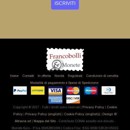
Home
Contatti
In offerta
Novità
Registrati
Condizioni di vendita
Modalità di pagamento e Spese di Spedizione
Copyright © 2017 - Tutti i diritti sono riservati |
Privacy Policy
|
Cookie
Policy
|
Privacy Policy (english)
|
Cookie Policy (english)|
|
Design ©
Altravia srl
|
Mappa del Sito
- Contributo CONAI assolto ove dovuto -
Monete €uro - P.Iva 05962801006 | Codice Fisc: BSG MSM 53R29 H501G