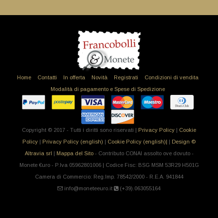
Home
Contatti
In offerta
Novità
Registrati
Condizioni di vendita
Modalità di pagamento e Spese di Spedizione
Copyright © 2017 - Tutti i diritti sono riservati |
Privacy Policy
|
Cookie
Policy
|
Privacy Policy (english)
|
Cookie Policy (english)|
|
Design ©
Altravia srl
|
Mappa del Sito
- Contributo CONAI assolto ove dovuto -
Monete €uro - P.Iva 05962801006 | Codice Fisc: BSG MSM 53R29 H501G
Camera di Commercio: Reg.Imp. 78542/2000 - R.E.A. 941844
info@moneteeuro.it
(+39).063055164