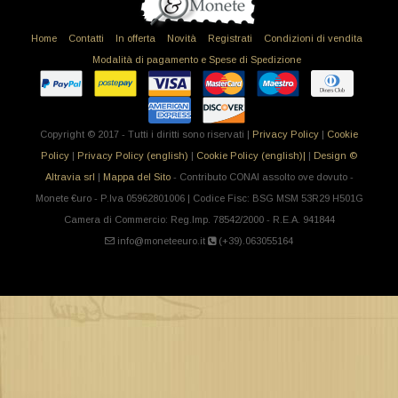
Home
Contatti
In offerta
Novità
Registrati
Condizioni di vendita
Modalità di pagamento e Spese di Spedizione
Copyright © 2017 - Tutti i diritti sono riservati |
Privacy Policy
|
Cookie
Policy
|
Privacy Policy (english)
|
Cookie Policy (english)|
|
Design ©
Altravia srl
|
Mappa del Sito
- Contributo CONAI assolto ove dovuto -
Monete €uro - P.Iva 05962801006 | Codice Fisc: BSG MSM 53R29 H501G
Camera di Commercio: Reg.Imp. 78542/2000 - R.E.A. 941844
info@moneteeuro.it
(+39).063055164