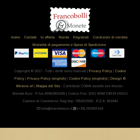
Home
Contatti
In offerta
Novità
Registrati
Condizioni di vendita
Modalità di pagamento e Spese di Spedizione
Copyright © 2017 - Tutti i diritti sono riservati |
Privacy Policy
|
Cookie
Policy
|
Privacy Policy (english)
|
Cookie Policy (english)|
|
Design ©
Altravia srl
|
Mappa del Sito
- Contributo CONAI assolto ove dovuto -
Monete €uro - P.Iva 05962801006 | Codice Fisc: BSG MSM 53R29 H501G
Camera di Commercio: Reg.Imp. 78542/2000 - R.E.A. 941844
info@moneteeuro.it
(+39).063055164