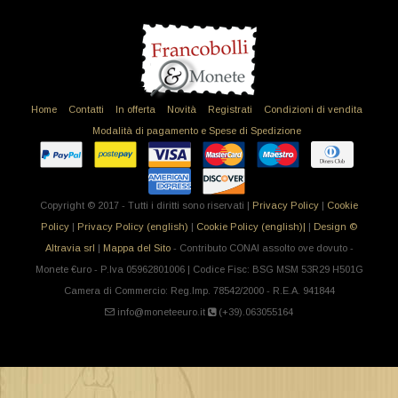
Home
Contatti
In offerta
Novità
Registrati
Condizioni di vendita
Modalità di pagamento e Spese di Spedizione
Copyright © 2017 - Tutti i diritti sono riservati |
Privacy Policy
|
Cookie
Policy
|
Privacy Policy (english)
|
Cookie Policy (english)|
|
Design ©
Altravia srl
|
Mappa del Sito
- Contributo CONAI assolto ove dovuto -
Monete €uro - P.Iva 05962801006 | Codice Fisc: BSG MSM 53R29 H501G
Camera di Commercio: Reg.Imp. 78542/2000 - R.E.A. 941844
info@moneteeuro.it
(+39).063055164