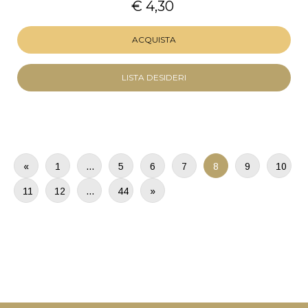
€ 4,30
ACQUISTA
LISTA DESIDERI
«
1
…
5
6
7
8
9
10
11
12
…
44
»