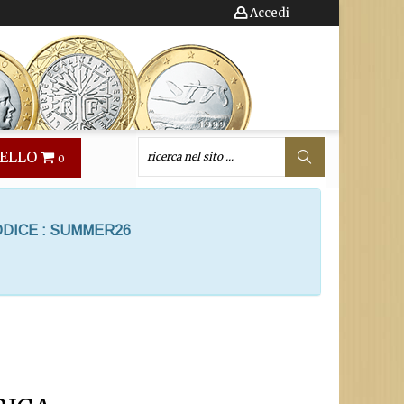
Accedi
ELLO
0
ODICE : SUMMER26