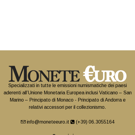
Specializzati in tutte le emissioni numismatiche dei paesi
aderenti all’Unione Monetaria Europea inclusi Vaticano – San
Marino – Principato di Monaco - Principato di Andorra e
relativi accessori per il collezionismo.
info@moneteeuro.it
(+39) 06.3055164