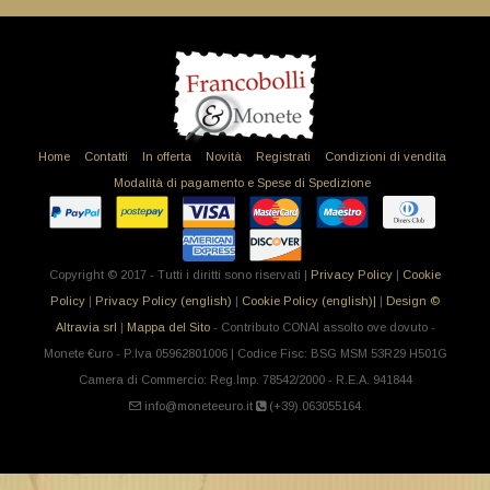
Home
Contatti
In offerta
Novità
Registrati
Condizioni di vendita
Modalità di pagamento e Spese di Spedizione
Copyright © 2017 - Tutti i diritti sono riservati |
Privacy Policy
|
Cookie
Policy
|
Privacy Policy (english)
|
Cookie Policy (english)|
|
Design ©
Altravia srl
|
Mappa del Sito
- Contributo CONAI assolto ove dovuto -
Monete €uro - P.Iva 05962801006 | Codice Fisc: BSG MSM 53R29 H501G
Camera di Commercio: Reg.Imp. 78542/2000 - R.E.A. 941844
info@moneteeuro.it
(+39).063055164