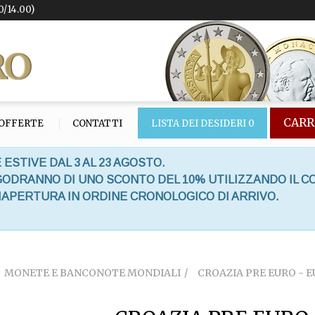
0/14.00)
CARR
OFFERTE
CONTATTI
LISTA DEI DESIDERI
0
 ESTIVE DAL 3 AL 23 AGOSTO.
 GODRANNO DI UNO SCONTO DEL 10% UTILIZZANDO IL C
RIAPERTURA IN ORDINE CRONOLOGICO DI ARRIVO.
MONETE E BANCONOTE MONDIALI
CROAZIA PRE EURO - 