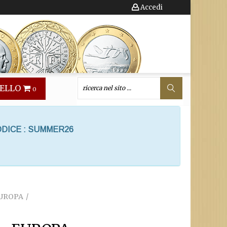
Accedi
ELLO
0
ODICE : SUMMER26
EUROPA