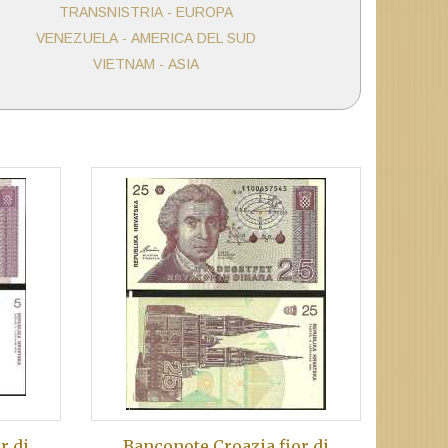
TRANSNISTRIA - EUROPA
VENEZUELA - AMERICA DEL SUD
VIETNAM - ASIA
r di
Banconote Croazia fior di