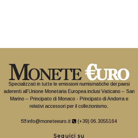
Specializzati in tutte le emissioni numismatiche dei paesi
aderenti all’Unione Monetaria Europea inclusi Vaticano – San
Marino – Principato di Monaco - Principato di Andorra e
relativi accessori per il collezionismo.
info@moneteeuro.it
(+39) 06.3055164
Seguici su