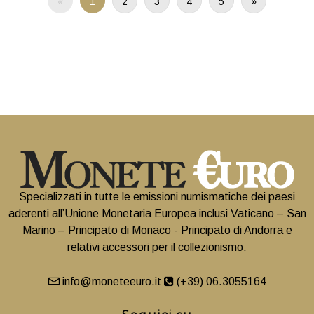
«
1
2
3
4
5
»
Specializzati in tutte le emissioni numismatiche dei paesi
aderenti all’Unione Monetaria Europea inclusi Vaticano – San
Marino – Principato di Monaco - Principato di Andorra e
relativi accessori per il collezionismo.
info@moneteeuro.it
(+39) 06.3055164