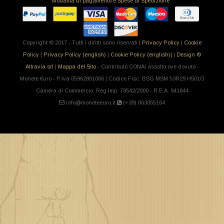
Modalità di pagamento e Spese di Spedizione
Copyright © 2017 - Tutti i diritti sono riservati |
Privacy Policy
|
Cookie
Policy
|
Privacy Policy (english)
|
Cookie Policy (english)|
|
Design ©
Altravia srl
|
Mappa del Sito
- Contributo CONAI assolto ove dovuto -
Monete €uro - P.Iva 05962801006 | Codice Fisc: BSG MSM 53R29 H501G
Camera di Commercio: Reg.Imp. 78542/2000 - R.E.A. 941844
info@moneteeuro.it
(+39).063055164