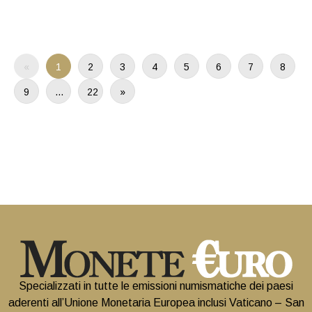
«
1
2
3
4
5
6
7
8
9
…
22
»
Specializzati in tutte le emissioni numismatiche dei paesi
aderenti all’Unione Monetaria Europea inclusi Vaticano – San