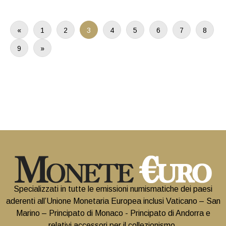
«
1
2
3
4
5
6
7
8
9
»
Specializzati in tutte le emissioni numismatiche dei paesi
aderenti all’Unione Monetaria Europea inclusi Vaticano – San
Marino – Principato di Monaco - Principato di Andorra e
relativi accessori per il collezionismo.