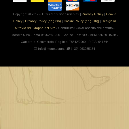
Copyright © 2017 - Tutti i diritti sono riservati |
Privacy Policy
|
Cookie
Policy
|
Privacy Policy (english)
|
Cookie Policy (english)|
|
Design ©
Altravia srl
|
Mappa del Sito
- Contributo CONAI assolto ove dovuto -
Monete €uro - P.Iva 05962801006 | Codice Fisc: BSG MSM 53R29 H501G
Camera di Commercio: Reg.Imp. 78542/2000 - R.E.A. 941844
info@moneteeuro.it
(+39).063055164