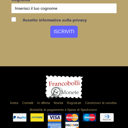
Accetto informativa sulla privacy
Home
Contatti
In offerta
Novità
Registrati
Condizioni di vendita
Modalità di pagamento e Spese di Spedizione