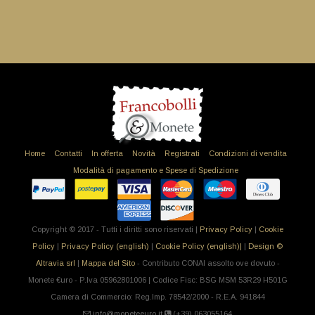
Home
Contatti
In offerta
Novità
Registrati
Condizioni di vendita
Modalità di pagamento e Spese di Spedizione
Copyright © 2017 - Tutti i diritti sono riservati |
Privacy Policy
|
Cookie
Policy
|
Privacy Policy (english)
|
Cookie Policy (english)|
|
Design ©
Altravia srl
|
Mappa del Sito
- Contributo CONAI assolto ove dovuto -
Monete €uro - P.Iva 05962801006 | Codice Fisc: BSG MSM 53R29 H501G
Camera di Commercio: Reg.Imp. 78542/2000 - R.E.A. 941844
info@moneteeuro.it
(+39).063055164