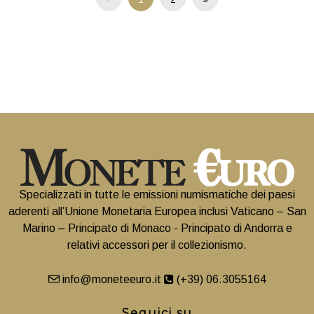
Specializzati in tutte le emissioni numismatiche dei paesi
aderenti all’Unione Monetaria Europea inclusi Vaticano – San
Marino – Principato di Monaco - Principato di Andorra e
relativi accessori per il collezionismo.
info@moneteeuro.it
(+39) 06.3055164
Seguici su