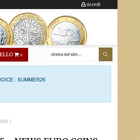
Accedi
ELLO
0
ODICE : SUMMER26
2025