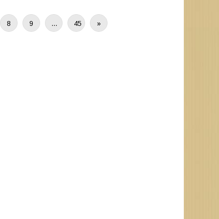
8
9
…
45
»