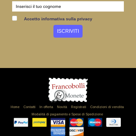
Accetto informativa sulla privacy
Home
Contatti
In offerta
Novità
Registrati
Condizioni di vendita
Modalità di pagamento e Spese di Spedizione