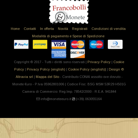
Home
Contatti
In offerta
Novità
Registrati
Condizioni di vendita
Modalità di pagamento e Spese di Spedizione
Copyright © 2017 - Tutti i diritti sono riservati |
Privacy Policy
|
Cookie
Policy
|
Privacy Policy (english)
|
Cookie Policy (english)|
|
Design ©
Altravia srl
|
Mappa del Sito
- Contributo CONAI assolto ove dovuto -
Monete €uro - P.Iva 05962801006 | Codice Fisc: BSG MSM 53R29 H501G
Camera di Commercio: Reg.Imp. 78542/2000 - R.E.A. 941844
info@moneteeuro.it
(+39).063055164