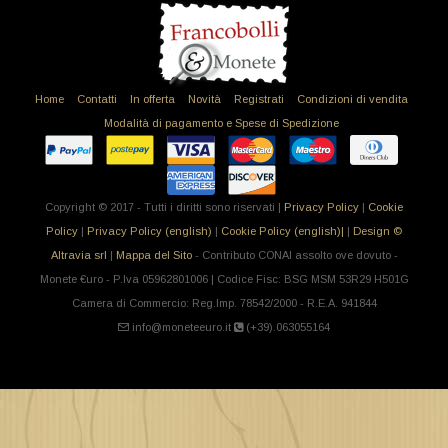
Home
Contatti
In offerta
Novità
Registrati
Condizioni di vendita
Modalità di pagamento e Spese di Spedizione
Copyright © 2017 - Tutti i diritti sono riservati |
Privacy Policy
|
Cookie
Policy
|
Privacy Policy (english)
|
Cookie Policy (english)|
|
Design ©
Altravia srl
|
Mappa del Sito
- Contributo CONAI assolto ove dovuto -
Monete €uro - P.Iva 05962801006 | Codice Fisc: BSG MSM 53R29 H501G
Camera di Commercio: Reg.Imp. 78542/2000 - R.E.A. 941844
info@moneteeuro.it
(+39).063055164