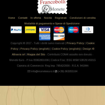
Home
Contatti
In offerta
Novità
Registrati
Condizioni di vendita
Modalità di pagamento e Spese di Spedizione
Copyright © 2017 - Tutti i diritti sono riservati |
Privacy Policy
|
Cookie
Policy
|
Privacy Policy (english)
|
Cookie Policy (english)|
|
Design ©
Altravia srl
|
Mappa del Sito
- Contributo CONAI assolto ove dovuto -
Monete €uro - P.Iva 05962801006 | Codice Fisc: BSG MSM 53R29 H501G
Camera di Commercio: Reg.Imp. 78542/2000 - R.E.A. 941844
info@moneteeuro.it
(+39).063055164