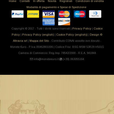
Home
Contatti
In offerta
Novità
Registrati
Condizioni di vendita
Modalità di pagamento e Spese di Spedizione
Copyright © 2017 - Tutti i diritti sono riservati |
Privacy Policy
|
Cookie
Policy
|
Privacy Policy (english)
|
Cookie Policy (english)|
|
Design ©
Altravia srl
|
Mappa del Sito
- Contributo CONAI assolto ove dovuto -
Monete €uro - P.Iva 05962801006 | Codice Fisc: BSG MSM 53R29 H501G
Camera di Commercio: Reg.Imp. 78542/2000 - R.E.A. 941844
info@moneteeuro.it
(+39).063055164