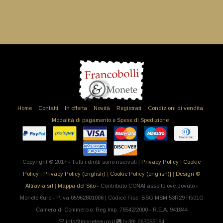
Home
Contatti
In offerta
Novità
Registrati
Condizioni di vendita
Modalità di pagamento e Spese di Spedizione
Copyright © 2017 - Tutti i diritti sono riservati |
Privacy Policy
|
Cookie
Policy
|
Privacy Policy (english)
|
Cookie Policy (english)|
|
Design ©
Altravia srl
|
Mappa del Sito
- Contributo CONAI assolto ove dovuto -
Monete €uro - P.Iva 05962801006 | Codice Fisc: BSG MSM 53R29 H501G
Camera di Commercio: Reg.Imp. 78542/2000 - R.E.A. 941844
info@moneteeuro.it
(+39).063055164