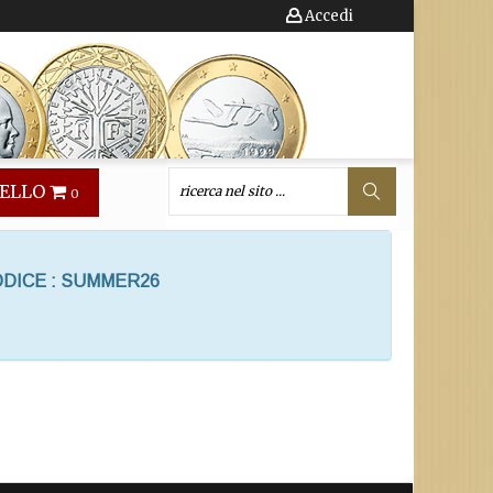
Accedi
ELLO
0
ODICE : SUMMER26