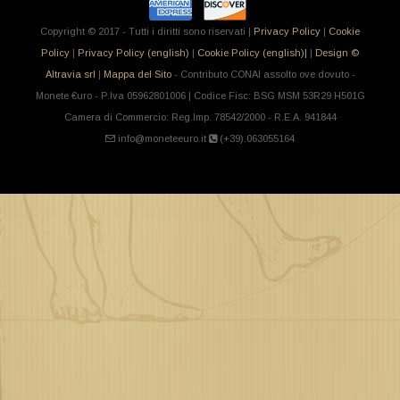
Copyright © 2017 - Tutti i diritti sono riservati |
Privacy Policy
|
Cookie
Policy
|
Privacy Policy (english)
|
Cookie Policy (english)|
|
Design ©
Altravia srl
|
Mappa del Sito
- Contributo CONAI assolto ove dovuto -
Monete €uro - P.Iva 05962801006 | Codice Fisc: BSG MSM 53R29 H501G
Camera di Commercio: Reg.Imp. 78542/2000 - R.E.A. 941844
info@moneteeuro.it
(+39).063055164