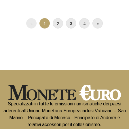
«
1
2
3
4
»
Specializzati in tutte le emissioni numismatiche dei paesi
aderenti all’Unione Monetaria Europea inclusi Vaticano – San
Marino – Principato di Monaco - Principato di Andorra e
relativi accessori per il collezionismo.