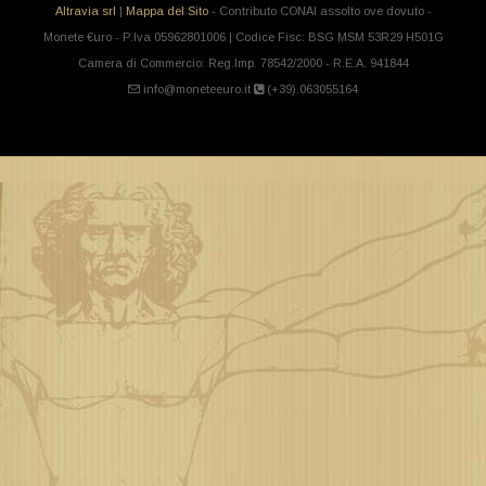
Altravia srl
|
Mappa del Sito
- Contributo CONAI assolto ove dovuto -
Monete €uro - P.Iva 05962801006 | Codice Fisc: BSG MSM 53R29 H501G
Camera di Commercio: Reg.Imp. 78542/2000 - R.E.A. 941844
info@moneteeuro.it
(+39).063055164