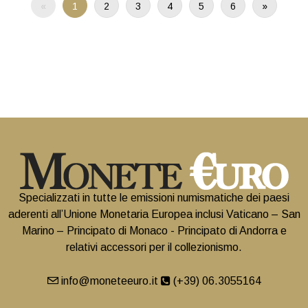
«
1
2
3
4
5
6
»
Specializzati in tutte le emissioni numismatiche dei paesi
aderenti all’Unione Monetaria Europea inclusi Vaticano – San
Marino – Principato di Monaco - Principato di Andorra e
relativi accessori per il collezionismo.
info@moneteeuro.it
(+39) 06.3055164