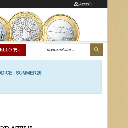
Accedi
ELLO
0
ODICE : SUMMER26