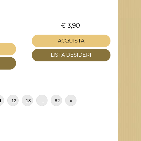
€ 3,90
ACQUISTA
LISTA DESIDERI
1
12
13
…
82
»