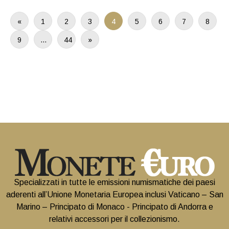
«
1
2
3
4
5
6
7
8
9
…
44
»
Specializzati in tutte le emissioni numismatiche dei paesi
aderenti all’Unione Monetaria Europea inclusi Vaticano – San
Marino – Principato di Monaco - Principato di Andorra e
relativi accessori per il collezionismo.