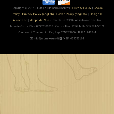
Copyright © 2017 - Tutti i diritti sono riservati |
Privacy Policy
|
Cookie
Policy
|
Privacy Policy (english)
|
Cookie Policy (english)|
|
Design ©
Altravia srl
|
Mappa del Sito
- Contributo CONAI assolto ove dovuto -
Monete €uro - P.Iva 05962801006 | Codice Fisc: BSG MSM 53R29 H501G
Camera di Commercio: Reg.Imp. 78542/2000 - R.E.A. 941844
info@moneteeuro.it
(+39).063055164