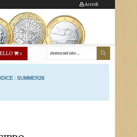
Accedi
ELLO
0
ODICE : SUMMER26