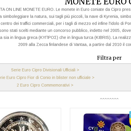
MONETE EURO 
A ON LINE MONETE EURO. Le monete in Euro coniate da Cipro presentano
a simboleggiare la natura, sui tagli più piccoli, la nave di Kyrenia, simbo
entro dei traffici commerciali, per i tagli di mezzo ed infine l'idolo di Po
sono stati scelti mediante un concorso pubblico, indetto nel 2005, dove ag
ola sia in lingua greca (ΚΥΠΡΟΣ) che in lingua turca (KIBRIS). La realiz
2009 alla Zecca finlandese di Vantaa, a partire dal 2010 il con
Filtra per
Serie Euro Cipro Divisionali Ufficiali >
rie Euro Cipro Fior di Conio in blister non ufficiale >
2 Euro Cipro Commemorativi >