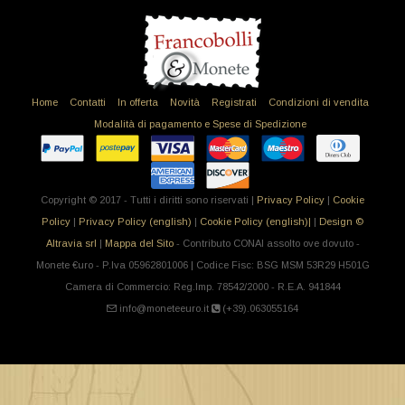
Home
Contatti
In offerta
Novità
Registrati
Condizioni di vendita
Modalità di pagamento e Spese di Spedizione
Copyright © 2017 - Tutti i diritti sono riservati |
Privacy Policy
|
Cookie
Policy
|
Privacy Policy (english)
|
Cookie Policy (english)|
|
Design ©
Altravia srl
|
Mappa del Sito
- Contributo CONAI assolto ove dovuto -
Monete €uro - P.Iva 05962801006 | Codice Fisc: BSG MSM 53R29 H501G
Camera di Commercio: Reg.Imp. 78542/2000 - R.E.A. 941844
info@moneteeuro.it
(+39).063055164