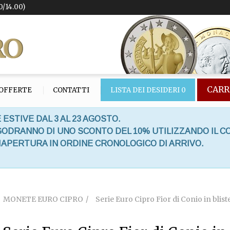
0/14.00)
CARR
OFFERTE
CONTATTI
LISTA DEI DESIDERI
0
 ESTIVE DAL 3 AL 23 AGOSTO.
 GODRANNO DI UNO SCONTO DEL 10% UTILIZZANDO IL C
RIAPERTURA IN ORDINE CRONOLOGICO DI ARRIVO.
MONETE EURO CIPRO
Serie Euro Cipro Fior di Conio in blist