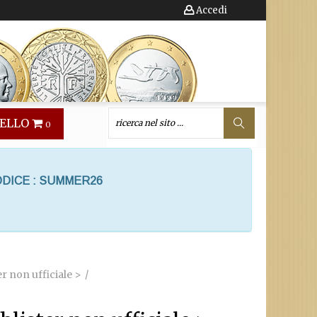
Accedi
ELLO
0
ODICE : SUMMER26
er non ufficiale >