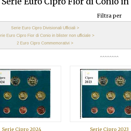
Serie Euro Cipro Fior di Conio in 
Filtra per
Serie Euro Cipro Divisionali Ufficiali >
rie Euro Cipro Fior di Conio in blister non ufficiale >
2 Euro Cipro Commemorativi >
Serie Cipro 2024
Serie Cipro 2023