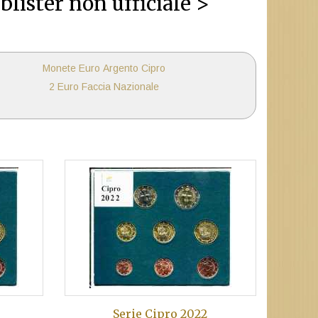
blister non ufficiale >
Monete Euro Argento Cipro
2 Euro Faccia Nazionale
Serie Cipro 2022